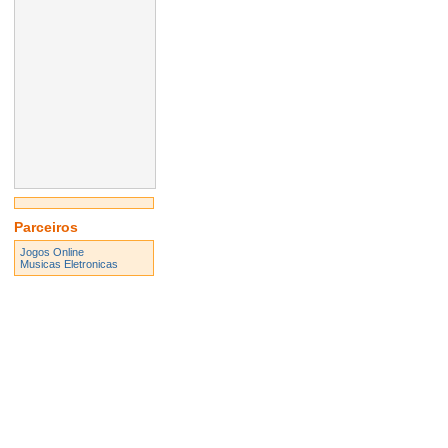
Parceiros
Jogos Online
Musicas Eletronicas