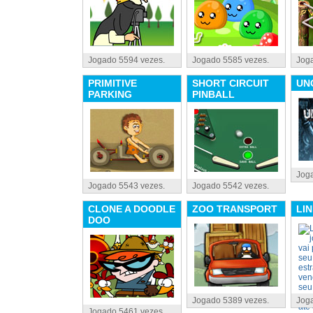
Jogado 5594 vezes.
Jogado 5585 vezes.
Joga
PRIMITIVE
SHORT CIRCUIT
UN
PARKING
PINBALL
Joga
Jogado 5543 vezes.
Jogado 5542 vezes.
CLONE A DOODLE
ZOO TRANSPORT
LI
DOO
Jogado 5389 vezes.
Joga
Jogado 5461 vezes.