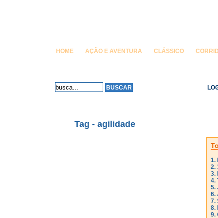
HOME
AÇÃO E AVENTURA
CLÁSSICO
CORRI
LOG
Tag - agilidade
To
1.
2.
3.
4.
5.
6.
7.
8.
9.