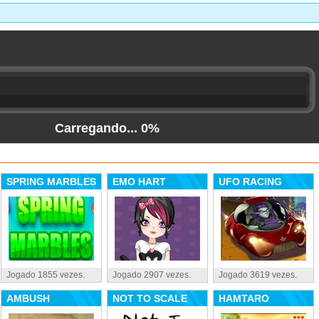
he Flash Player.
Download Flash Player
. Already have Flash Player?
Click here.
Carregando...
0%
s
SPRING MARBLES
EMO HART
UFO RACING
Jogado 1855 vezes.
Jogado 2907 vezes.
Jogado 3619 vezes.
AMBUSH
NOT TO SCALE
HAMTARO