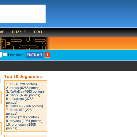
VE
PUZZLE
TIRO
Lembrar
Top 10 Jogadores
1.
aff
(16728 pontos)
2.
teteus
(6288 pontos)
3.
XaRaDa
(4663 pontos)
4.
Shark
(4340 pontos)
5.
kakarotto
(3738
pontos)
6.
iza0902
(2766 pontos)
7.
daniel157
(2269
pontos)
8.
deko
(2103 pontos)
9.
dayana
(1931 pontos)
10.
brunopani
(1805
pontos)