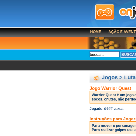
HOME
AÇÃO E AVEN
Jogos
>
Luta
Jogo Warrior Quest
Warrior Quest é um jogo d
socos, chutes, não perdoe,
Jogado
:
6466 vezes.
Instruções para Jogar
Para mover o personagem 
Para realizar golpes use a