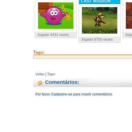
LAST MISSION
Jogado 4431 vezes.
Joga
Jogado 8755 vezes.
Tags:
Voltar
|
Topo
Comentários:
Por favor,
Cadastre-se
para inserir comentários.
Home
|
Fale Conosco
|
Expediente
|
Jogos Online Gráti
Copyrigth © 2006-2019 - Todos os direitos reservados.
xHTML
C