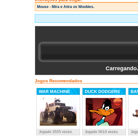
Mouse - Mira e Atira os Woobies.
This content requires the Flash Player.
Download Flash P
Carregando.
Jogos Recomendados
WAR MACHINE
DUCK DODGERS
BA
Jogado 3555 vezes.
Jogado 5610 vezes.
Jog