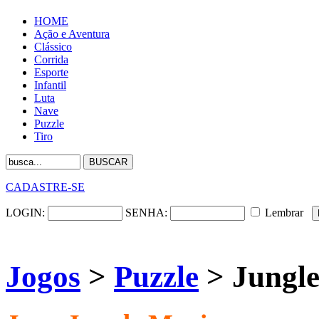
HOME
Ação e Aventura
Clássico
Corrida
Esporte
Infantil
Luta
Nave
Puzzle
Tiro
CADASTRE-SE
LOGIN:
SENHA:
Lembrar
Jogos
>
Puzzle
> Jungl