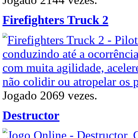
Firefighters Truck 2
Jogado 2069 vezes.
Destructor