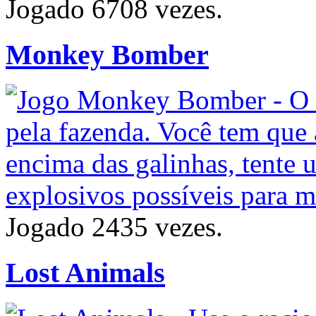
Jogado 6708 vezes.
Monkey Bomber
Jogado 2435 vezes.
Lost Animals