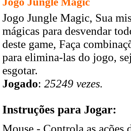
Jogo Jungle Magic
Jogo Jungle Magic, Sua miss
mágicas para desvendar todo
deste game, Faça combinaçõ
para elimina-las do jogo, s
esgotar.
Jogado
:
25249 vezes.
Instruções para Jogar:
Mouse - Controla as ações d