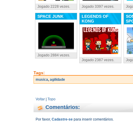
Jogado 2228 vezes.
Jogado 3397 vezes.
Joga
SPACE JUNK
LEGENDS OF
SON
KONG
SP
Jogado 2884 vezes.
Jogado 2387 vezes.
Joga
Tags:
musica
,
agilidade
Voltar
|
Topo
Comentários:
Por favor,
Cadastre-se
para inserir comentários.
Home
|
Fale Conosco
|
Expediente
|
Jogos Online Gráti