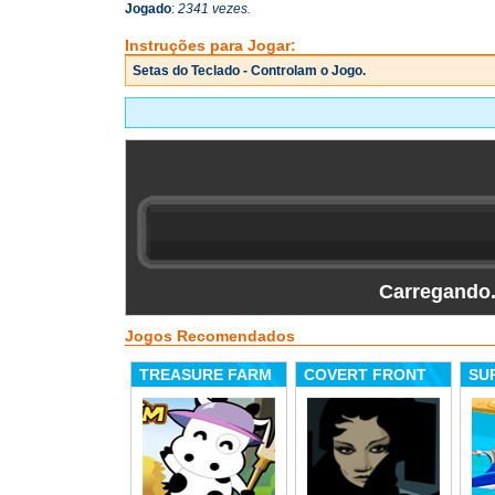
Jogado
:
2341 vezes.
Instruções para Jogar:
Setas do Teclado - Controlam o Jogo.
This content requires the Flash Player.
Download Flash P
Carregando.
Jogos Recomendados
TREASURE FARM
COVERT FRONT
SUP