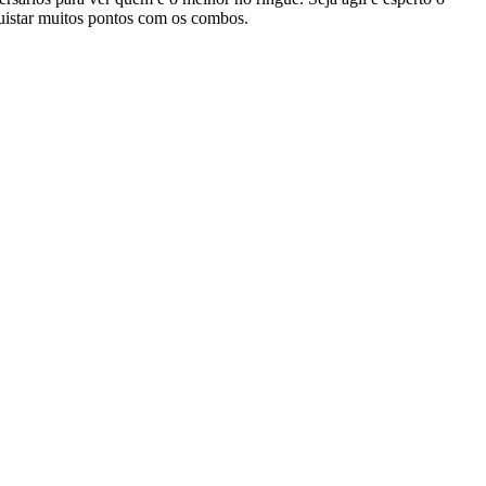
quistar muitos pontos com os combos.