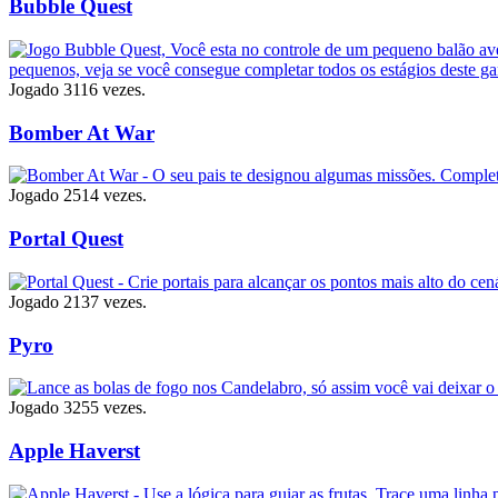
Bubble Quest
Jogado 3116 vezes.
Bomber At War
Jogado 2514 vezes.
Portal Quest
Jogado 2137 vezes.
Pyro
Jogado 3255 vezes.
Apple Haverst