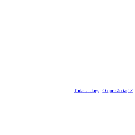
Todas as tags
|
O que são tags?