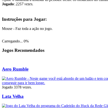
Jogado
:
2257 vezes.
Instruções para Jogar:
Mouse - Faz toda a ação no jogo.
Carregando...
0%
Jogos Recomendados
Aero Rumble
Jogado 3378 vezes.
Lata Velha