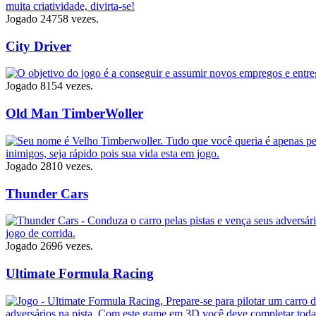
Jogado 24758 vezes.
City Driver
Jogado 8154 vezes.
Old Man TimberWoller
Jogado 2810 vezes.
Thunder Cars
Jogado 2696 vezes.
Ultimate Formula Racing