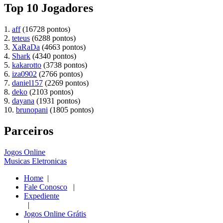
Top 10 Jogadores
1.
aff
(16728 pontos)
2.
teteus
(6288 pontos)
3.
XaRaDa
(4663 pontos)
4.
Shark
(4340 pontos)
5.
kakarotto
(3738 pontos)
6.
iza0902
(2766 pontos)
7.
daniel157
(2269 pontos)
8.
deko
(2103 pontos)
9.
dayana
(1931 pontos)
10.
brunopani
(1805 pontos)
Parceiros
Jogos Online
Musicas Eletronicas
Home
|
Fale Conosco
|
Expediente
|
Jogos Online Grátis
|