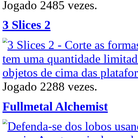
Jogado 2485 vezes.
3 Slices 2
Jogado 2288 vezes.
Fullmetal Alchemist