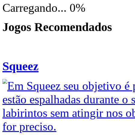
Carregando...
0%
Jogos Recomendados
Squeez