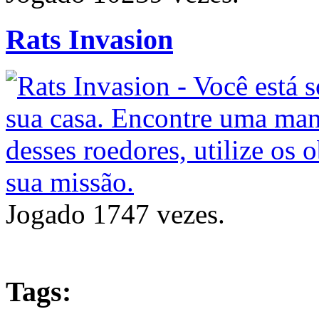
Rats Invasion
Jogado 1747 vezes.
Tags: