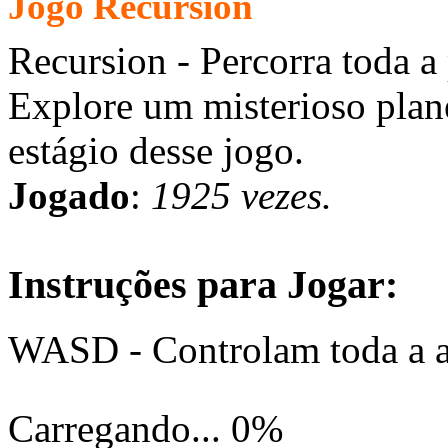
Jogo Recursion
Recursion - Percorra toda a
Explore um misterioso plane
estágio desse jogo.
Jogado
:
1925 vezes.
Instruções para Jogar:
WASD - Controlam toda a a
Carregando...
0%