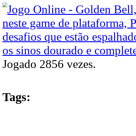
Jogado 2856 vezes.
Tags: