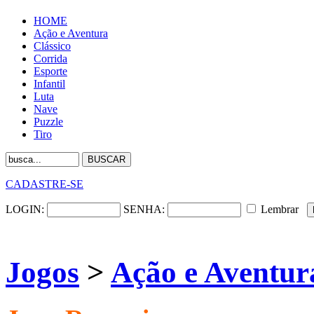
HOME
Ação e Aventura
Clássico
Corrida
Esporte
Infantil
Luta
Nave
Puzzle
Tiro
CADASTRE-SE
LOGIN:
SENHA:
Lembrar
Jogos
>
Ação e Aventur