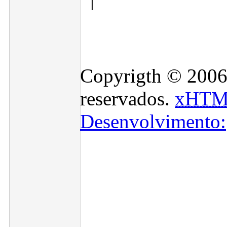
Copyrigth © 2006-
reservados.
xHT
Desenvolvimento: