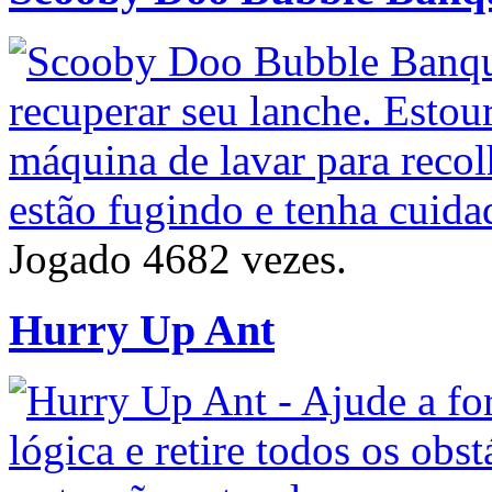
Jogado 4682 vezes.
Hurry Up Ant