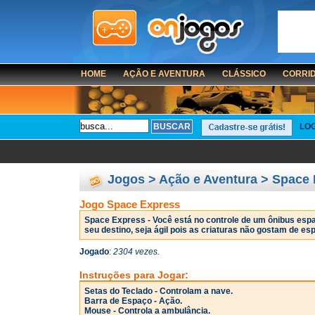
HOME
AÇÃO E AVENTURA
CLÁSSICO
CORRI
LOG
Jogos
>
Ação e Aventura
> Space 
Jogo Space Express
Space Express - Você está no controle de um ônibus espaci
seu destino, seja ágil pois as criaturas não gostam de esp
Jogado
:
2304 vezes.
Instruções para Jogar:
Setas do Teclado - Controlam a nave.
Barra de Espaço - Ação.
Mouse - Controla a ambulância.