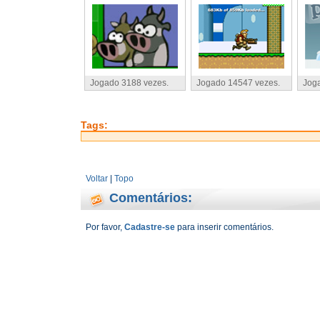
Jogado 3188 vezes.
Jogado 14547 vezes.
Joga
Tags:
Voltar
|
Topo
Comentários:
Por favor,
Cadastre-se
para inserir comentários.
Home
|
Fale Conosco
|
Expediente
|
Jogos Online Gráti
Copyrigth © 2006-2019 - Todos os direitos reservados.
xHTML
C