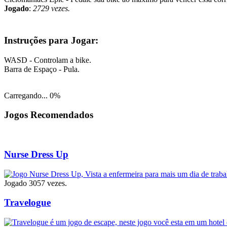
Jogado
:
2729 vezes.
Instruções para Jogar:
WASD - Controlam a bike.
Barra de Espaço - Pula.
Carregando...
0%
Jogos Recomendados
Nurse Dress Up
Jogado 3057 vezes.
Travelogue