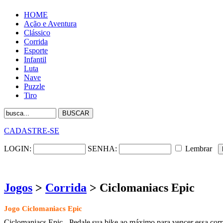
HOME
Ação e Aventura
Clássico
Corrida
Esporte
Infantil
Luta
Nave
Puzzle
Tiro
CADASTRE-SE
LOGIN:
SENHA:
Lembrar
Jogos
>
Corrida
> Ciclomaniacs Epic
Jogo Ciclomaniacs Epic
Ciclomaniacs Epic - Pedale sua bike ao máximo para vencer essa corri