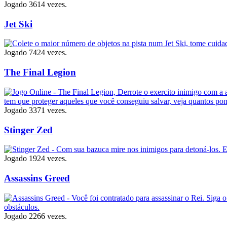
Jogado 3614 vezes.
Jet Ski
Jogado 7424 vezes.
The Final Legion
Jogado 3371 vezes.
Stinger Zed
Jogado 1924 vezes.
Assassins Greed
Jogado 2266 vezes.