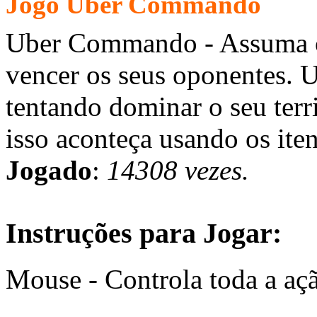
Jogo Uber Commando
Uber Commando - Assuma o 
vencer os seus oponentes. U
tentando dominar o seu terr
isso aconteça usando os iten
Jogado
:
14308 vezes.
Instruções para Jogar:
Mouse - Controla toda a aç