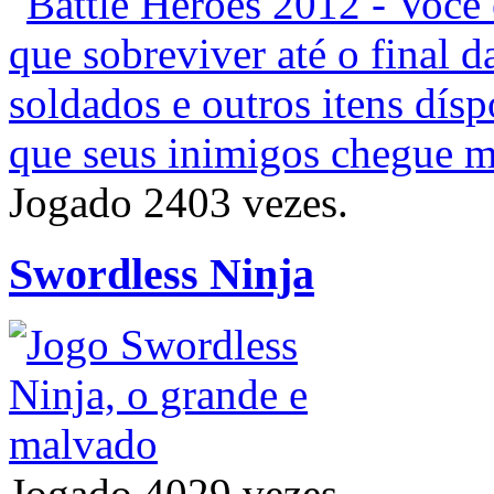
Jogado 2403 vezes.
Swordless Ninja
Jogado 4029 vezes.