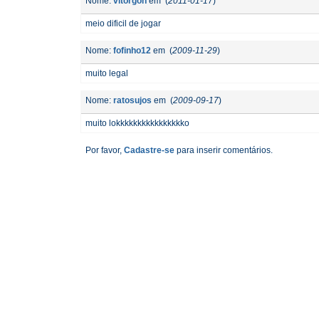
Nome:
vitorgon
em (
2011-01-17
)
meio dificil de jogar
Nome:
fofinho12
em (
2009-11-29
)
muito legal
Nome:
ratosujos
em (
2009-09-17
)
muito lokkkkkkkkkkkkkkkko
Por favor,
Cadastre-se
para inserir comentários.
Home
|
Fale Conosco
|
Expediente
|
Jogos Online Gráti
Copyrigth © 2006-2019 - Todos os direitos reservados.
xHTML
C