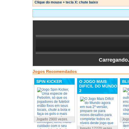
Clique do mouse + tecla X: chute baixo
This content requires the Flash Player.
Download Flash P
Carregando.
Jogos Recomendados
SPIN KICKER
O JOGO MAIS
BL
DIFICIL DO MUNDO
2
Jogado 2900 vezes.
Joga
Jogado 17270 vezes.