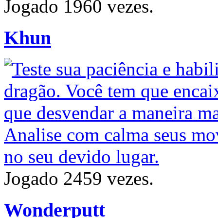
Jogado 1960 vezes.
Khun
Jogado 2459 vezes.
Wonderputt