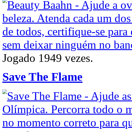
Jogado 1949 vezes.
Save The Flame