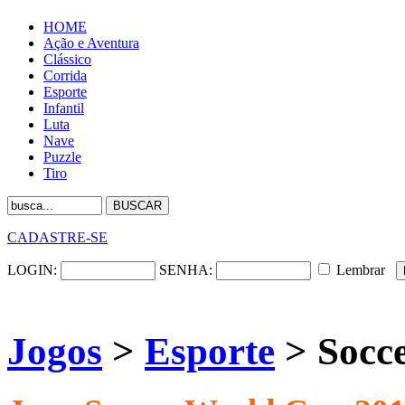
HOME
Ação e Aventura
Clássico
Corrida
Esporte
Infantil
Luta
Nave
Puzzle
Tiro
CADASTRE-SE
LOGIN:
SENHA:
Lembrar
Jogos
>
Esporte
> Socc