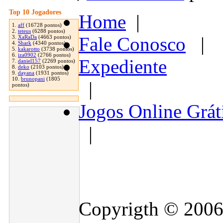
Top 10 Jogadores
Home
|
1.
aff
(16728 pontos)
2.
teteus
(6288 pontos)
Fale Conosco
|
3.
XaRaDa
(4663 pontos)
4.
Shark
(4340 pontos)
5.
kakarotto
(3738 pontos)
6.
iza0902
(2766 pontos)
Expediente
7.
daniel157
(2269 pontos)
8.
deko
(2103 pontos)
9.
dayana
(1931 pontos)
10.
brunopani
(1805
|
pontos)
Jogos Online Grát
|
Copyrigth © 2006-