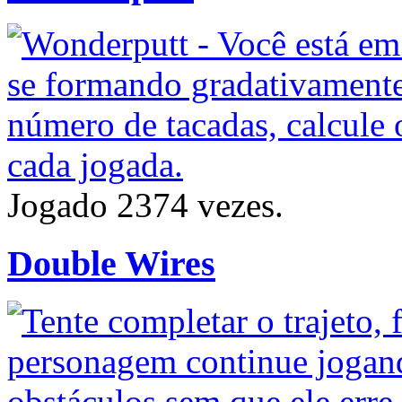
Jogado 2374 vezes.
Double Wires