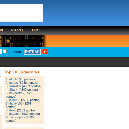
VE
PUZZLE
TIRO
Lembrar
Top 10 Jogadores
1.
aff
(16728 pontos)
2.
teteus
(6288 pontos)
3.
XaRaDa
(4663 pontos)
4.
Shark
(4340 pontos)
5.
kakarotto
(3738
pontos)
6.
iza0902
(2766 pontos)
7.
daniel157
(2269
pontos)
8.
deko
(2103 pontos)
9.
dayana
(1931 pontos)
10.
brunopani
(1805
pontos)