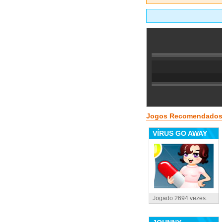
This content requires t
Jogos Recomendado
VÍRUS GO AWAY
Jogado 2694 vezes.