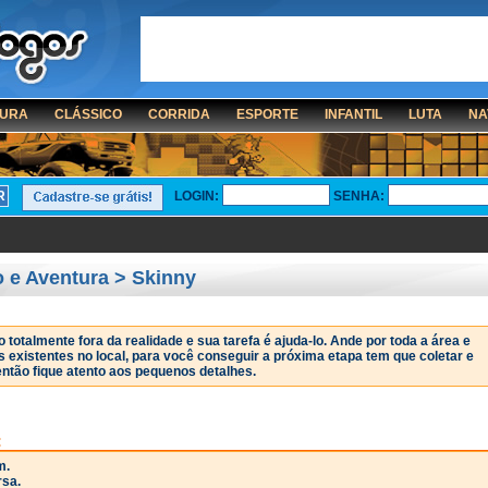
TURA
CLÁSSICO
CORRIDA
ESPORTE
INFANTIL
LUTA
NA
LOGIN:
SENHA:
 e Aventura
> Skinny
otalmente fora da realidade e sua tarefa é ajuda-lo. Ande por toda a área e
existentes no local, para você conseguir a próxima etapa tem que coletar e
ntão fique atento aos pequenos detalhes.
:
m.
rsa.