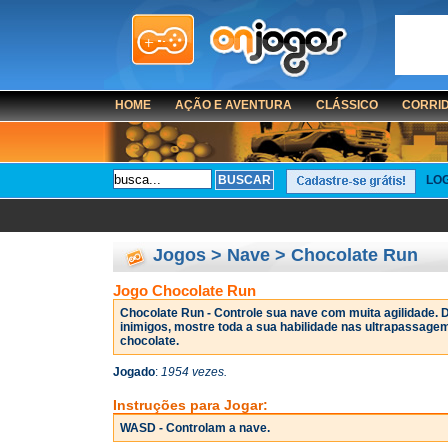
HOME
AÇÃO E AVENTURA
CLÁSSICO
CORRI
LOG
Jogos
>
Nave
> Chocolate Run
Jogo Chocolate Run
Chocolate Run - Controle sua nave com muita agilidade. D
inimigos, mostre toda a sua habilidade nas ultrapassage
chocolate.
Jogado
:
1954 vezes.
Instruções para Jogar:
WASD - Controlam a nave.