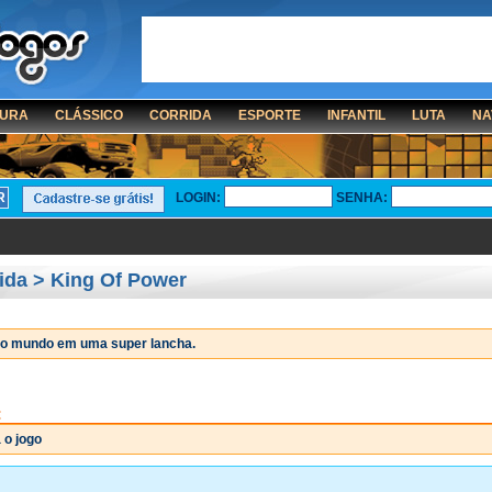
TURA
CLÁSSICO
CORRIDA
ESPORTE
INFANTIL
LUTA
NA
LOGIN:
SENHA:
ida
> King Of Power
lo mundo em uma super lancha.
:
 o jogo