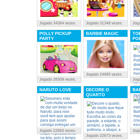
Jogado 34364 vezes.
Jogado 31348 vezes.
Jog
POLLY PICKUP
BARBIE MAGIC
TO
PARTY
PO
Jogado 24995 vezes.
Jogado 26509 vezes.
Jog
NARUTO LOVE
DECORE O
BA
QUARTO
Jogado 22683 vezes.
Jog
Jogado 22673 vezes.