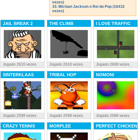
vezes)
10. Michael Jackson o Rei do Pop (16432
vezes)
JAIL BREAK 2
THE CLIMB
I LOVE TRAFFIC
Jogado 2610 vezes.
Jogado 2610 vezes.
Jogado 2608 vezes.
SINTERKLAAS
TRIBAL HOP
NOMONI
Jogado 2599 vezes.
Jogado 2598 vezes.
Jogado 2588 vezes.
CRAZY TENNIS
MORPLEE
PERFECT CHICKEN