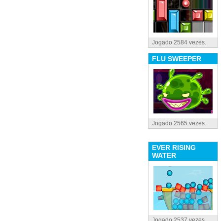
Jogado 2584 vezes.
FLU SWEEPER
Jogado 2565 vezes.
EVER RISING
WATER
Jogado 2537 vezes.