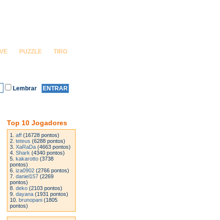
VE
PUZZLE
TIRO
Lembrar
Top 10 Jogadores
1.
aff
(16728 pontos)
2.
teteus
(6288 pontos)
3.
XaRaDa
(4663 pontos)
4.
Shark
(4340 pontos)
5.
kakarotto
(3738
pontos)
6.
iza0902
(2766 pontos)
7.
daniel157
(2269
pontos)
8.
deko
(2103 pontos)
9.
dayana
(1931 pontos)
10.
brunopani
(1805
pontos)